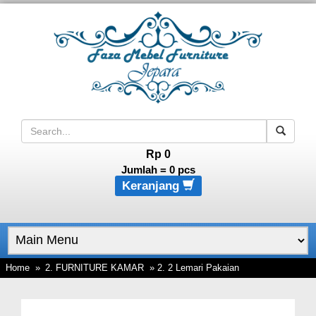
Rp 0
Jumlah =
0
pcs
Keranjang
Home
»
2. FURNITURE KAMAR
» 2. 2 Lemari Pakaian