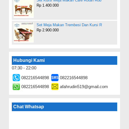
Set Kursi Meja Makan Cafe Rotan Rob
Rp 1.400.000
Set Meja Makan Trembesi Dan Kursi R
Rp 2.900.000
Hubungi Kami
07:30 - 22:00
082216544898
082216544898
082216544898
afahrudin519@gmail.com
Chat Whatsap