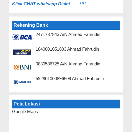
Klick C
HAT whatsapp Disini…….!!!!
Rekening Bank
2471787843 A/N Ahmad Fahrudin
1840001051893 Ahmad Fahrudin
0830586725 A/N Ahmad Fahrudin
592801000896509 Ahmad Fahrudin
Peta Lokasi
Google Maps