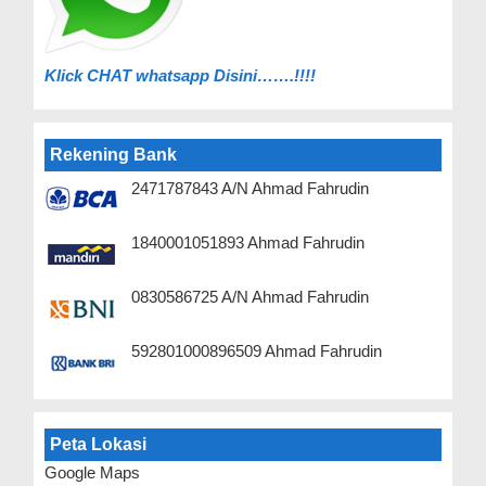
Klick C
HAT whatsapp Disini…….!!!!
Rekening Bank
2471787843 A/N Ahmad Fahrudin
1840001051893 Ahmad Fahrudin
0830586725 A/N Ahmad Fahrudin
592801000896509 Ahmad Fahrudin
Peta Lokasi
Google Maps