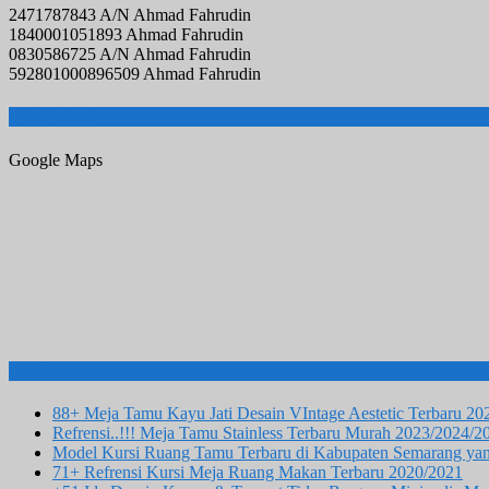
2471787843 A/N Ahmad Fahrudin
1840001051893 Ahmad Fahrudin
0830586725 A/N Ahmad Fahrudin
592801000896509 Ahmad Fahrudin
Peta Lokasi
Google Maps
Info Terbaru
88+ Meja Tamu Kayu Jati Desain VIntage Aestetic Terbaru 2
Refrensi..!!! Meja Tamu Stainless Terbaru Murah 2023/2024/2
Model Kursi Ruang Tamu Terbaru di Kabupaten Semarang yan
71+ Refrensi Kursi Meja Ruang Makan Terbaru 2020/2021