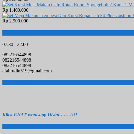
Rp 1.400.000
Rp 2.900.000
Hubungi Kami
07:30 - 22:00
082216544898
082216544898
082216544898
afahrudin519@gmail.com
Chat Whatsap
Klick C
HAT whatsapp Disini…….!!!!
Rekening Bank