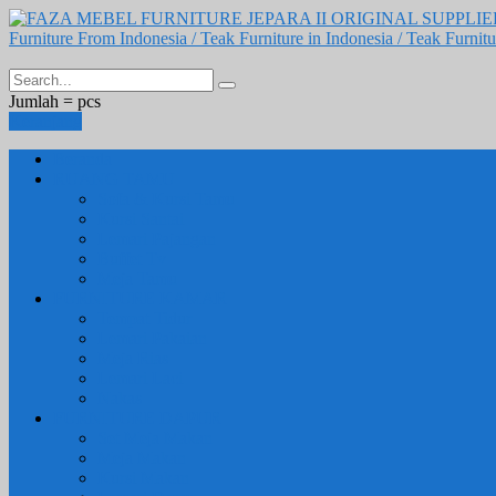
Jumlah =
pcs
Keranjang
Beranda
RUANG TAMU
Sofa & Kursi Tamu
Kursi Santai
Lemari Pajangan
Buffet Tv
Meja Tamu
FURNITURE KAMAR
Tempat Tidur
Lemari Pakaian
Meja Rias
Lemari Laci
Nakas
FURNITURE DAPUR
Set Meja Makan
Meja Makan
Kursi Makan