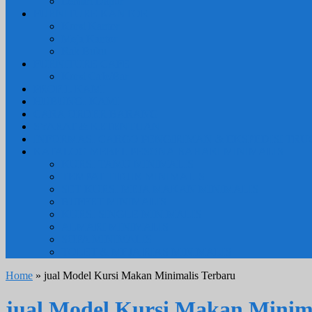
Lemari Dapur
FURNITURE KANTOR
Kursi Kantor
Meja Kantor
Rak Buku
FURNITURE CAFE
Kursi Cafe/Bar
PROFIL KAMI
HUBUNGI KAMI
CARA ORDER BARANG
SYARAT & KETENTUAN
INFORMASI CARGO PENGIRIMAN & EKSPEDISI TRU
KATALOG MEBEL PESONA BAHARI MINIMALIS
KURSI TAMU MINIMALIS
TEMPAT TIDUR MINIMALIS
SET KURSI MEJA MAKAN MINIMALIS
BUFFET MINIMALIS
KURSI SINGLE MINIMALIS
ALMARI MINIMALIS
SOFA MINIMALIS
TOLET & MEJA RIAS MINIMALIS
Home
» jual Model Kursi Makan Minimalis Terbaru
jual Model Kursi Makan Minim