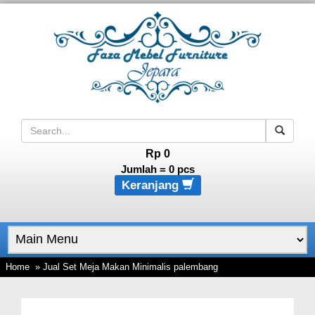
Rp 0
Jumlah =
0
pcs
Keranjang
Home
» Jual Set Meja Makan Minimalis palembang