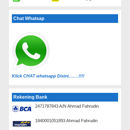
Chat Whatsap
Klick C
HAT whatsapp Disini…….!!!!
Rekening Bank
2471787843 A/N Ahmad Fahrudin
1840001051893 Ahmad Fahrudin