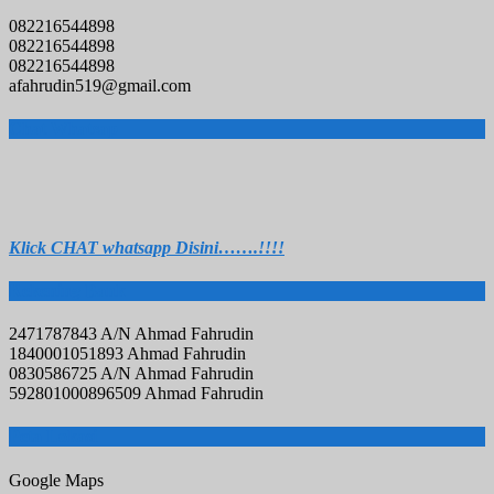
082216544898
082216544898
082216544898
afahrudin519@gmail.com
Chat Whatsap
Klick C
HAT whatsapp Disini…….!!!!
Rekening Bank
2471787843 A/N Ahmad Fahrudin
1840001051893 Ahmad Fahrudin
0830586725 A/N Ahmad Fahrudin
592801000896509 Ahmad Fahrudin
Peta Lokasi
Google Maps