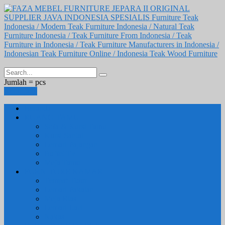
Jumlah =
pcs
Keranjang
Beranda
RUANG TAMU
Sofa & Kursi Tamu
Kursi Santai
Lemari Pajangan
Buffet Tv
Meja Tamu
FURNITURE KAMAR
Tempat Tidur
Lemari Pakaian
Meja Rias
Lemari Laci
Nakas