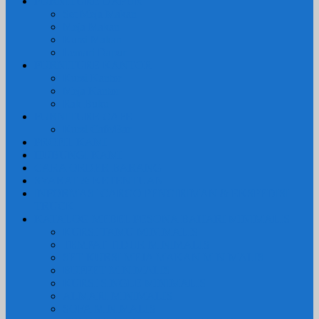
FURNITURE DAPUR
Set Meja Makan
Meja Makan
Kursi Makan
Lemari Dapur
FURNITURE KANTOR
Kursi Kantor
Meja Kantor
Rak Buku
FURNITURE CAFE
Kursi Cafe/Bar
PROFIL KAMI
HUBUNGI KAMI
CARA ORDER BARANG
SYARAT & KETENTUAN
INFORMASI CARGO PENGIRIMAN & EKSPEDISI
TRUCK
KATALOG MEBEL PESONA BAHARI MINIMALIS
KURSI TAMU MINIMALIS
TEMPAT TIDUR MINIMALIS
SET KURSI MEJA MAKAN MINIMALIS
BUFFET MINIMALIS
KURSI SINGLE MINIMALIS
ALMARI MINIMALIS
SOFA MINIMALIS