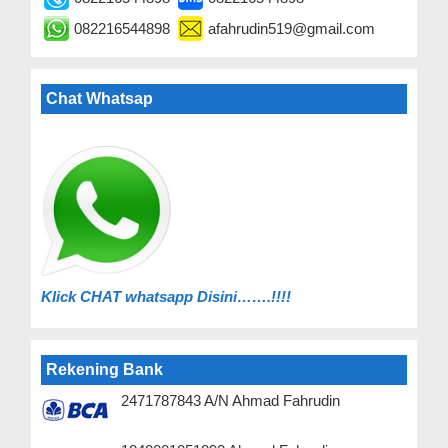
082216544898
afahrudin519@gmail.com
Chat Whatsap
Klick C
HAT whatsapp Disini…….!!!!
Rekening Bank
2471787843 A/N Ahmad Fahrudin