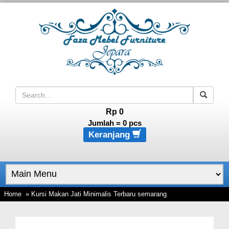
Rp 0
Jumlah =
0
pcs
Keranjang
Home
» Kursi Makan Jati Minimalis Terbaru semarang