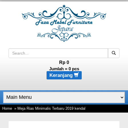
Rp 0
Jumlah =
0
pcs
Keranjang
Home
» Meja Rias Minimalis Terbaru 2019 kendal