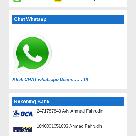
Chat Whatsap
Klick C
HAT whatsapp Disini…….!!!!
Rekening Bank
2471787843 A/N Ahmad Fahrudin
1840001051893 Ahmad Fahrudin