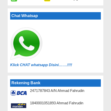
Chat Whatsap
Klick C
HAT whatsapp Disini…….!!!!
Rekening Bank
2471787843 A/N Ahmad Fahrudin
1840001051893 Ahmad Fahrudin