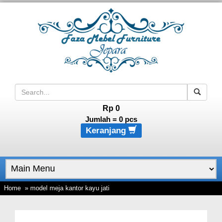
Rp 0
Jumlah =
0
pcs
Keranjang
Home
» model meja kantor kayu jati