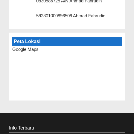
0830586725 A/N Ahmad Fahrudin
592801000896509 Ahmad Fahrudin
Peta Lokasi
Google Maps
Info Terbaru