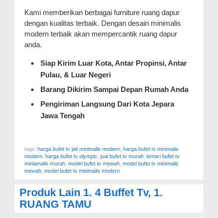
Kami memberikan berbagai furniture ruang dapur
dengan kualitas terbaik. Dengan desain minimalis
modern terbaik akan mempercantik ruang dapur
anda.
Siap Kirim Luar Kota, Antar Propinsi, Antar
Pulau, & Luar Negeri
Barang Dikirim Sampai Depan Rumah Anda
Pengiriman Langsung Dari Kota Jepara
Jawa Tengah
tags:
harga bufet tv jati minimalis modern
,
harga bufet tv minimalis
modern
,
harga bufet tv olympic
,
jual bufet tv murah
,
lemari bufet tv
miniamalis murah
,
model bufet tv mewah
,
model bufet tv minimalis
mewah
,
model bufet tv minimalis modern
Produk Lain
1. 4 Buffet Tv
,
1.
RUANG TAMU