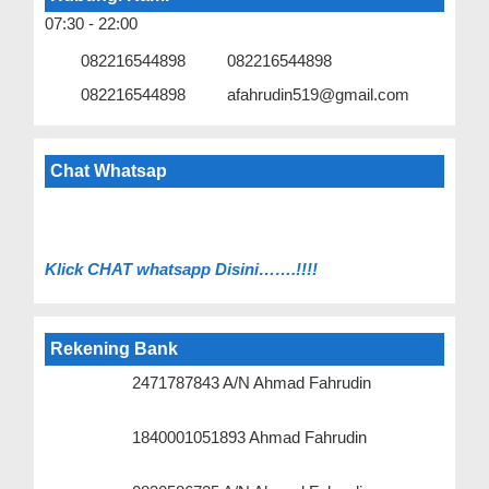
07:30 - 22:00
082216544898
082216544898
082216544898
afahrudin519@gmail.com
Chat Whatsap
Klick C
HAT whatsapp Disini…….!!!!
Rekening Bank
2471787843 A/N Ahmad Fahrudin
1840001051893 Ahmad Fahrudin