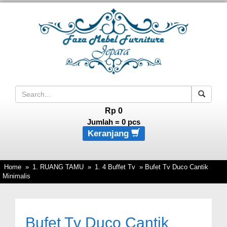
Rp 0
Jumlah =
0
pcs
Keranjang
Home
»
1. RUANG TAMU
»
1. 4 Buffet Tv
» Bufet Tv Duco Cantik
Minimalis
Bufet Tv Duco Cantik