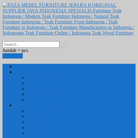
Jumlah =
pcs
Keranjang
Beranda
RUANG TAMU
Sofa & Kursi Tamu
Kursi Santai
Lemari Pajangan
Buffet Tv
Meja Tamu
FURNITURE KAMAR
Tempat Tidur
Lemari Pakaian
Meja Rias
Lemari Laci
Nakas