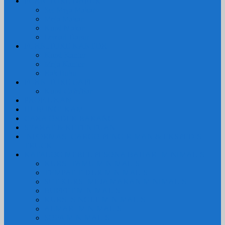
FURNITURE DAPUR
Set Meja Makan
Meja Makan
Kursi Makan
Lemari Dapur
FURNITURE KANTOR
Kursi Kantor
Meja Kantor
Rak Buku
FURNITURE CAFE
Kursi Cafe/Bar
PROFIL KAMI
HUBUNGI KAMI
CARA ORDER BARANG
SYARAT & KETENTUAN
INFORMASI CARGO PENGIRIMAN & EKSPEDISI
TRUCK
KATALOG MEBEL PESONA BAHARI MINIMALIS
KURSI TAMU MINIMALIS
TEMPAT TIDUR MINIMALIS
SET KURSI MEJA MAKAN MINIMALIS
BUFFET MINIMALIS
KURSI SINGLE MINIMALIS
ALMARI MINIMALIS
SOFA MINIMALIS