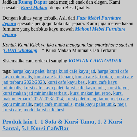
Jadikan
Ruang Dapur
anda menjadi enak dan elegan. Kami
spesialis
Kursi Makan
dengan Best Quality.
Dengan kulitas yang terbaik. Asli dari
Faza Mebel Furniture
Jepara
spesialis pengrajin kota ukir jepara. Kami juga menyediakan
furniture yang berfokus kayu mewah
Mahoni Mebel Furniture
Jepara
.
Kontak Kami Klick ya jika anda menggunakan smartphone saat ini
:
CHAT whatsapp
“ Kursi Makan Minimalis Jati Terbaru”
Sistematika cara order di samping
KONTAK CARA ORDER
tags:
harga kayu palet
,
harga kursi cafe kayu jati
,
harga kursi cafe
kayu minimalis
,
kursi cafe jati jepara
,
kursi cafe jati rotan
,
kursi cafe
jati terbaru 2022/2023
,
kursi cafe kayu besi
,
kursi cafe kayu
minimalis
,
kursi cafe kayu palet
,
kursi cafe kayu unik
,
kursi kayu
,
kursi makan jati minimalis terbaru
,
kursi makan jati retro
,
kursi
makan terbaru 2022/2023/2024
,
kursi palet ruang tamu
,
meja cafe
kayu minimalis
,
meja cafe minimalis
,
meja kayu palet unik
,
meja
kursi cafe
,
model kursi cafe besi
Produk lain
1. 1 Sofa & Kursi Tamu
,
1. 2 Kursi
Santai
,
5.1 Kursi Cafe/Bar