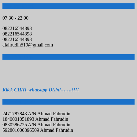
Hubungi Kami
07:30 - 22:00
082216544898
082216544898
082216544898
afahrudin519@gmail.com
Chat Whatsap
Klick C
HAT whatsapp Disini…….!!!!
Rekening Bank
2471787843 A/N Ahmad Fahrudin
1840001051893 Ahmad Fahrudin
0830586725 A/N Ahmad Fahrudin
592801000896509 Ahmad Fahrudin