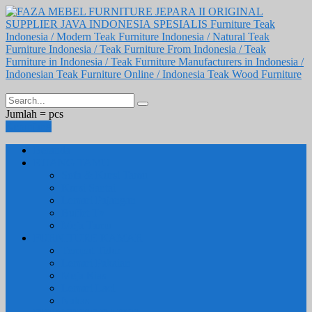
Jumlah =
pcs
Keranjang
Beranda
RUANG TAMU
Sofa & Kursi Tamu
Kursi Santai
Lemari Pajangan
Buffet Tv
Meja Tamu
FURNITURE KAMAR
Tempat Tidur
Lemari Pakaian
Meja Rias
Lemari Laci
Nakas