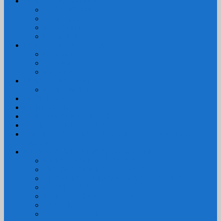
FURNITURE DAPUR
Set Meja Makan
Meja Makan
Kursi Makan
Lemari Dapur
FURNITURE KANTOR
Kursi Kantor
Meja Kantor
Rak Buku
FURNITURE CAFE
Kursi Cafe/Bar
PROFIL KAMI
HUBUNGI KAMI
CARA ORDER BARANG
SYARAT & KETENTUAN
INFORMASI CARGO PENGIRIMAN & EKSPEDISI
TRUCK
KATALOG MEBEL PESONA BAHARI MINIMALIS
KURSI TAMU MINIMALIS
TEMPAT TIDUR MINIMALIS
SET KURSI MEJA MAKAN MINIMALIS
BUFFET MINIMALIS
KURSI SINGLE MINIMALIS
ALMARI MINIMALIS
SOFA MINIMALIS