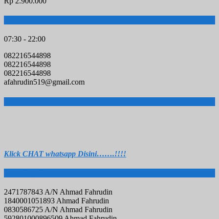
Rp 2.900.000
Hubungi Kami
07:30 - 22:00
082216544898
082216544898
082216544898
afahrudin519@gmail.com
Chat Whatsap
Klick C
HAT whatsapp Disini…….!!!!
Rekening Bank
2471787843 A/N Ahmad Fahrudin
1840001051893 Ahmad Fahrudin
0830586725 A/N Ahmad Fahrudin
592801000896509 Ahmad Fahrudin