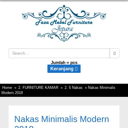
Jumlah =
pcs
Keranjang
Home
»
2. FURNITURE KAMAR
»
2. 5 Nakas
» Nakas Minimalis
Modern 2018
Nakas Minimalis Modern