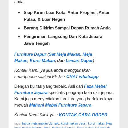
anda.
Siap Kirim Luar Kota, Antar Propinsi, Antar
Pulau, & Luar Negeri
Barang Dikirim Sampai Depan Rumah Anda
Pengiriman Langsung Dari Kota Jepara
Jawa Tengah
Furniture Dapur
(
Set Meja Makan
,
Meja
Makan
,
Kursi Makan
, dan
Lemari Dapur
)
Kontak Kami ya jika anda menggunakan
smartphone saat ini Klick->
CHAT whatsapp
Dengan kulitas yang terbaik. Asli dari
Faza Mebel
Furniture Jepara
spesialis pengrajin kota ukir jepara.
Kami juga menyediakan furniture yang berfokus kayu
mewah
Mahoni Mebel Furniture Jepara
.
Kontak Kami Klick ya :
KONTAK CARA ORDER
tags:
harga meja makan olympic
,
kursi makan cessi
,
kursi makan ikea
,
kursi makan informa
,
kursi makan jati jepara
,
kursi makan jati mewah
,