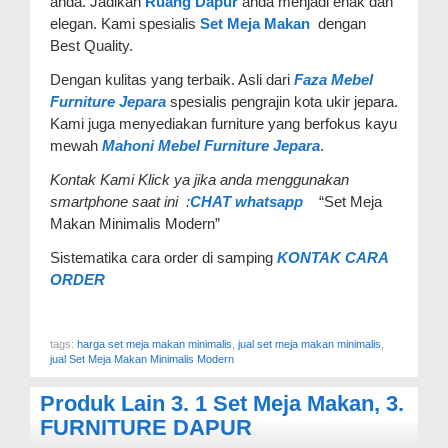
anda. Jadikan
Ruang Dapur
anda menjadi enak dan
elegan. Kami spesialis
Set Meja Makan
dengan
Best Quality.
Dengan kulitas yang terbaik. Asli dari
Faza Mebel
Furniture Jepara
spesialis pengrajin kota ukir jepara.
Kami juga menyediakan furniture yang berfokus kayu
mewah
Mahoni Mebel Furniture Jepara
.
Kontak Kami Klick ya jika anda menggunakan
smartphone saat ini :
CHAT whatsapp
“Set Meja
Makan Minimalis Modern”
Sistematika cara order di samping
KONTAK CARA
ORDER
tags:
harga set meja makan minimalis
,
jual set meja makan minimalis
,
jual Set Meja Makan Minimalis Modern
Produk Lain
3. 1 Set Meja Makan
,
3.
FURNITURE DAPUR