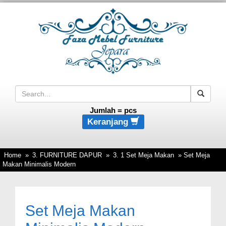
Jumlah =
pcs
Keranjang
Home
»
3. FURNITURE DAPUR
»
3. 1 Set Meja Makan
» Set Meja
Makan Minimalis Modern
Set Meja Makan