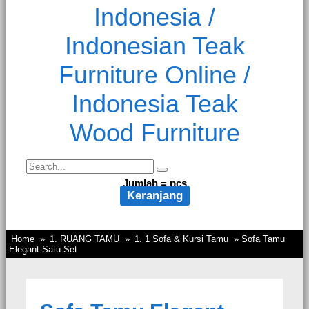
Jumlah =
pcs
Keranjang
Home
»
1. RUANG TAMU
»
1. 1 Sofa & Kursi Tamu
» Sofa Tamu
Elegant Satu Set